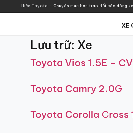
Hiền Toyota – Chuyên mua bán trao đổi các dòng x
XE 
Lưu trữ:
Xe
Toyota Vios 1.5E – C
Toyota Camry 2.0G
Toyota Corolla Cross 