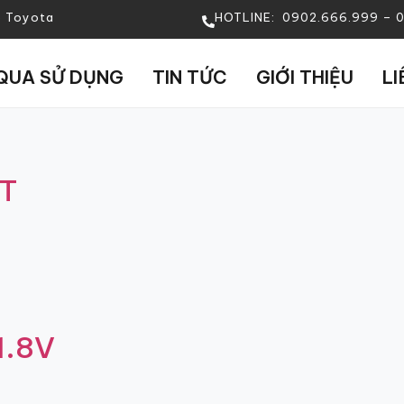
e Toyota
HOTLINE: 0902.666.999 – 09
QUA SỬ DỤNG
TIN TỨC
GIỚI THIỆU
LI
VT
1.8V