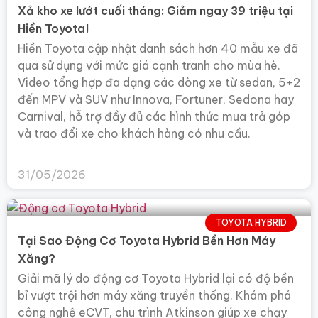
Xả kho xe lướt cuối tháng: Giảm ngay 39 triệu tại
Hiền Toyota!
Hiền Toyota cập nhật danh sách hơn 40 mẫu xe đã
qua sử dụng với mức giá cạnh tranh cho mùa hè.
Video tổng hợp đa dạng các dòng xe từ sedan, 5+2
đến MPV và SUV như Innova, Fortuner, Sedona hay
Carnival, hỗ trợ đầy đủ các hình thức mua trả góp
và trao đổi xe cho khách hàng có nhu cầu.
31/05/2026
TOYOTA HYBRID
Tại Sao Động Cơ Toyota Hybrid Bền Hơn Máy
Xăng?
Giải mã lý do động cơ Toyota Hybrid lại có độ bền
bỉ vượt trội hơn máy xăng truyền thống. Khám phá
công nghệ eCVT, chu trình Atkinson giúp xe chạy