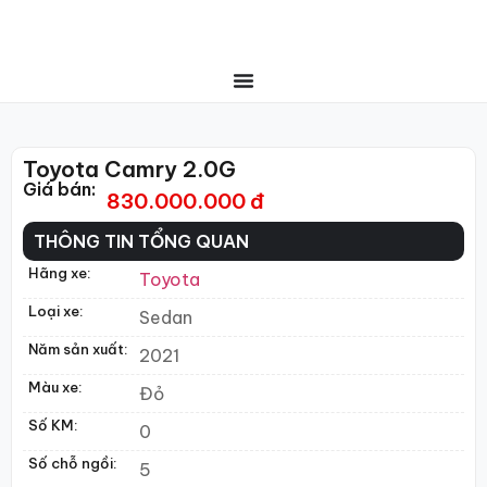
Toyota Camry 2.0G
Giá bán:
830.000.000 đ
THÔNG TIN TỔNG QUAN
Hãng xe:
Toyota
Loại xe:
Sedan
Năm sản xuất:
2021
Màu xe:
Đỏ
Số KM:
0
Số chỗ ngồi:
5