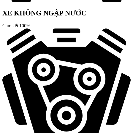
XE KHÔNG NGẬP NƯỚC
Cam kết 100%