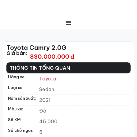
Toyota Camry 2.0G
Giá bán:
830.000.000 đ
THÔNG TIN TỔNG QUAN
Hãng xe:
Toyota
Loại xe:
Sedan
Năm sản xuất:
2021
Màu xe:
Đỏ
Số KM:
45.000
Số chỗ ngồi:
5