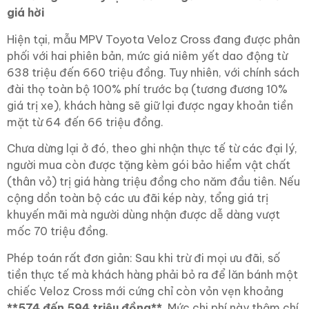
giá hời
Hiện tại, mẫu MPV Toyota Veloz Cross đang được phân
phối với hai phiên bản, mức giá niêm yết dao động từ
638 triệu đến 660 triệu đồng. Tuy nhiên, với chính sách
đài thọ toàn bộ 100% phí trước bạ (tương đương 10%
giá trị xe), khách hàng sẽ giữ lại được ngay khoản tiền
mặt từ 64 đến 66 triệu đồng.
Chưa dừng lại ở đó, theo ghi nhận thực tế từ các đại lý,
người mua còn được tặng kèm gói bảo hiểm vật chất
(thân vỏ) trị giá hàng triệu đồng cho năm đầu tiên. Nếu
cộng dồn toàn bộ các ưu đãi kép này, tổng giá trị
khuyến mãi mà người dùng nhận được dễ dàng vượt
mốc 70 triệu đồng.
Phép toán rất đơn giản: Sau khi trừ đi mọi ưu đãi, số
tiền thực tế mà khách hàng phải bỏ ra để lăn bánh một
chiếc Veloz Cross mới cứng chỉ còn vỏn vẹn khoảng
**574 đến 594 triệu đồng**
. Mức chi phí này thậm chí