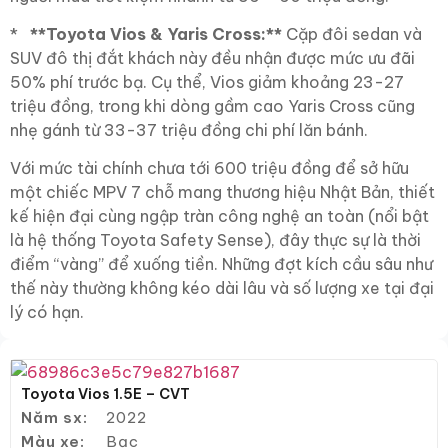
*
**Toyota Vios & Yaris Cross:**
Cặp đôi sedan và
SUV đô thị đắt khách này đều nhận được mức ưu đãi
50% phí trước bạ. Cụ thể, Vios giảm khoảng 23-27
triệu đồng, trong khi dòng gầm cao Yaris Cross cũng
nhẹ gánh từ 33-37 triệu đồng chi phí lăn bánh.
Với mức tài chính chưa tới 600 triệu đồng để sở hữu
một chiếc MPV 7 chỗ mang thương hiệu Nhật Bản, thiết
kế hiện đại cùng ngập tràn công nghệ an toàn (nổi bật
là hệ thống Toyota Safety Sense), đây thực sự là thời
điểm “vàng” để xuống tiền. Những đợt kích cầu sâu như
thế này thường không kéo dài lâu và số lượng xe tại đại
lý có hạn.
Toyota Vios 1.5E – CVT
Năm sx:
2022
Màu xe:
Bạc