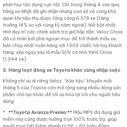
phát huy tác dụng cực tốt. Chỉ trong tháng 4 vừa qua,
hãng xe Nhật đã ghi nhận những con số vô cùng khả
quan khi tiêu thụ được tổng cộng 6.378 xe (tăng
trưởng 14% so với cùng kỳ năm ngoái). Nổi bật nhất,
nhờ duy trì các chính sách trợ giá hấp dẫn, Veloz Cross
đã có màn bứt phá ngoạn mục để trở thành mẫu xe
bán chạy nhất toàn hãng với 1.503 chiếc tới tay khách
hàng, xếp ngay sau là mẫu SUV cỡ nhỏ Yaris Cross
(1.344 xe).
3. Hàng loạt dòng xe Toyota khác cũng nhập cuộc
Không chỉ ưu ái riêng Veloz, “bữa tiệc” khuyến mãi
tháng 5 của Toyota còn mở rộng sang nhiều dòng sản
phẩm chủ lực khác để tối ưu hóa lợi ích cho người tiêu
dùng:
*
**Toyota Avanza Premio:**
Mẫu MPV đa dụng giá
mềm này cũng được hưởng trọn 100% trước bạ, giúp
người mua tiết kiệm nhanh từ 56 – 60 triệu đồng.