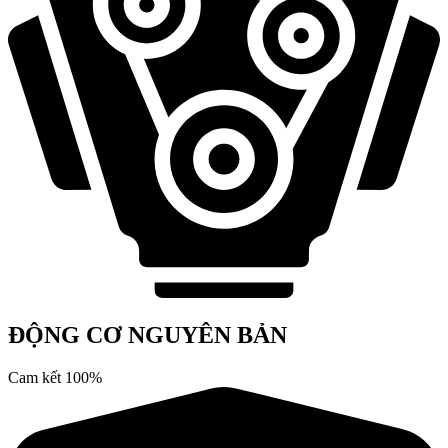
ĐỘNG CƠ NGUYÊN BẢN
Cam kết 100%