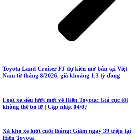
Toyota Land Cruiser FJ dự kiến mở bán tại Việt
Nam từ tháng 8/2026, giá khoảng 1,3 tỷ đồng
Loạt xe siêu lướt mới về Hiền Toyota: Giá cực tốt
không thể bỏ lỡ | Cập nhật 04/07
Xả kho xe lướt cuối tháng: Giảm ngay 39 triệu tại
Hiền Toyota!